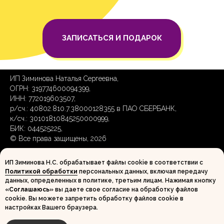
ЗАПИСАТЬСЯ И ПОДАРОК
ИП Зиминова Наталья Сергеевна,
ОГРН: 319774600094399,
ИНН: 772019603507,
р/сч.: 40802.810.7.38000128355 в ПАО СБЕРБАНК,
к/сч.: 30101810845250000999,
БИК: 044525225,
© Все права защищены, 2026
ИП Зиминова Н.С. обрабатывает файлы cookie в соответствии с
Договор оферты
Политикой обработки
персональных данных
,
включая передачу
Политика обработки персональных данных
данных, определенных в политике, третьим лицам. Нажимая кнопку
Согласие на обработку персональных данных
«Соглашаюсь»
вы даете свое согласие на обработку файлов
Согласие на распространение персональных данных
cookie. Вы можете запретить обработку файлов cookie в
+
79268778220
настройках Вашего браузера.