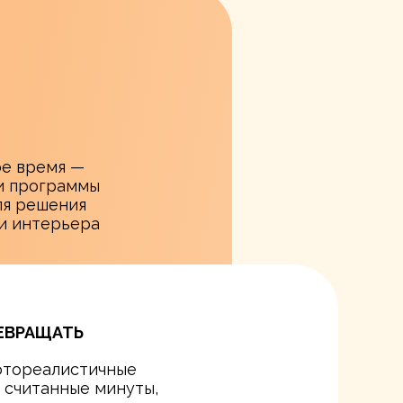
ое время —
и программы
ля решения
ии интерьера
ЕВРАЩАТЬ
отореалистичные
а считанные минуты,