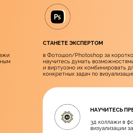
СТАНЕТЕ ЭКСПЕРТОМ
лажи
в Фотошоп/Photoshop за коротк
ьным
научитесь думать возможностям
и виртуозно их комбинировать д
конкретных задач по визуализац
НАУЧИТЕСЬ ПР
3д коллажи в ф
визуализации з